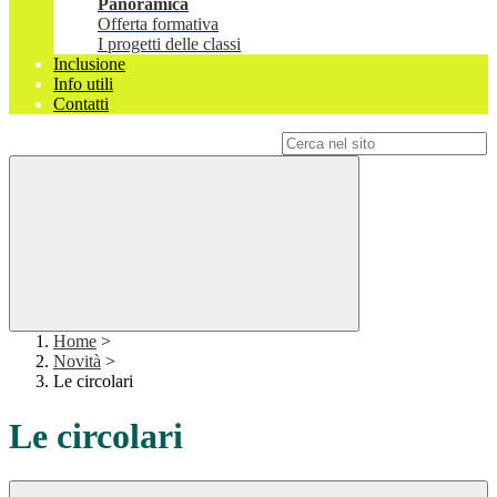
Panoramica
Offerta formativa
I progetti delle classi
Inclusione
Info utili
Contatti
Campo di ricerca per le pagine del sito
Home
>
Novità
>
Le circolari
Le circolari