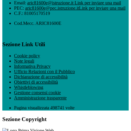
Email:
aric81600e@istruzione.it
Link per inviare una mail
PEC:
aric81600e@pec.istruzione.it
Link per inviare una mail
C.F.: 81005170519
Cod.Mecc. ARIC81600E
Sezione Link Utili
Cookie policy
Note legali
Informativa Privacy
Ufficio Relazioni con il Pubblico
Dichiarazione di accessibilità
Obiettivi di accessibilità
Whistleblowing
Gestione consensi cookie
Amministrazione trasparente
Pagina visualizzata
498741
volte
Sezione Copyright