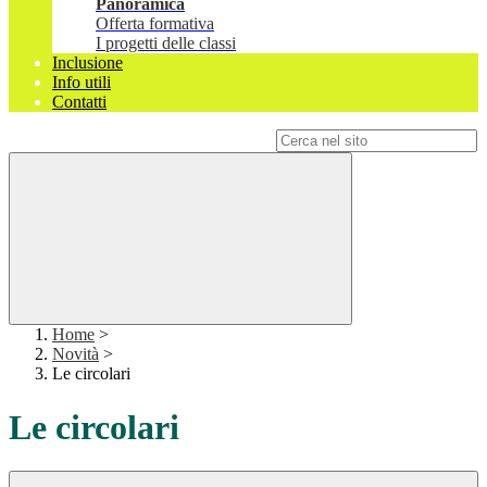
Panoramica
Offerta formativa
I progetti delle classi
Inclusione
Info utili
Contatti
Campo di ricerca per le pagine del sito
Home
>
Novità
>
Le circolari
Le circolari