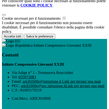
Per conoscere quali sono i cookie necessari al funzionamento potete
visionare la
COOKIE POLICY
.
Cookie necessari per il funzionamento
I cookie necessari per il funzionamento non possono essere
disabilitati. È possibile consultare l'elenco nella pagina della cookie
policy.
Accetta tutti
Salva le preferenze
Istituto Comprensivo Giovanni XXIII
Contatti
Istituto Comprensivo Giovanni XXIII
Via Adige n° 1 - Terranuova Bracciolini
Tel:
055973083
Email:
aric81600e@istruzione.it
Link per inviare una mail
PEC:
aric81600e@pec.istruzione.it
Link per inviare una mail
C.F.: 81005170519
Cod.Mecc. ARIC81600E