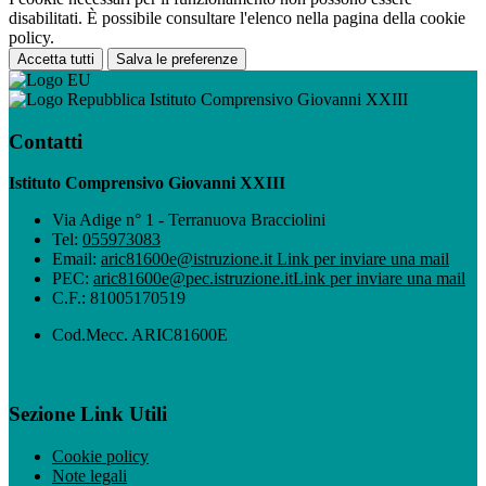
disabilitati. È possibile consultare l'elenco nella pagina della cookie
policy.
Accetta tutti
Salva le preferenze
Istituto Comprensivo Giovanni XXIII
Contatti
Istituto Comprensivo Giovanni XXIII
Via Adige n° 1 - Terranuova Bracciolini
Tel:
055973083
Email:
aric81600e@istruzione.it
Link per inviare una mail
PEC:
aric81600e@pec.istruzione.it
Link per inviare una mail
C.F.: 81005170519
Cod.Mecc. ARIC81600E
Sezione Link Utili
Cookie policy
Note legali