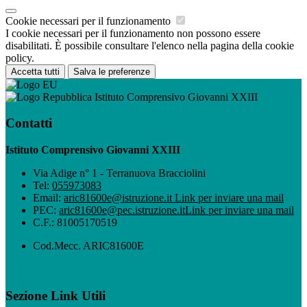
Cookie necessari per il funzionamento
I cookie necessari per il funzionamento non possono essere
disabilitati. È possibile consultare l'elenco nella pagina della cookie
policy.
Accetta tutti
Salva le preferenze
Istituto Comprensivo Giovanni XXIII
Contatti
Istituto Comprensivo Giovanni XXIII
Via Adige n° 1 - Terranuova Bracciolini
Tel:
055973083
Email:
aric81600e@istruzione.it
Link per inviare una mail
PEC:
aric81600e@pec.istruzione.it
Link per inviare una mail
C.F.: 81005170519
Cod.Mecc. ARIC81600E
Sezione Link Utili