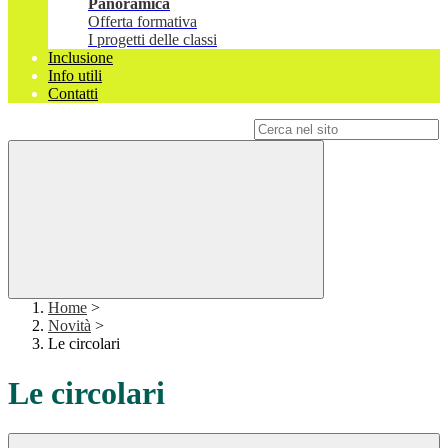
Panoramica
Offerta formativa
I progetti delle classi
Inclusione
Info utili
Contatti
Campo di ricerca per le pagine del sito
Home
>
Novità
>
Le circolari
Le circolari