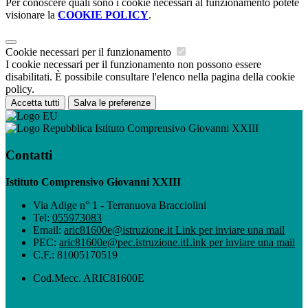
Per conoscere quali sono i cookie necessari al funzionamento potete
visionare la
COOKIE POLICY
.
Cookie necessari per il funzionamento
I cookie necessari per il funzionamento non possono essere
disabilitati. È possibile consultare l'elenco nella pagina della cookie
policy.
Accetta tutti
Salva le preferenze
Istituto Comprensivo Giovanni XXIII
Contatti
Istituto Comprensivo Giovanni XXIII
Via Adige n° 1 - Terranuova Bracciolini
Tel:
055973083
Email:
aric81600e@istruzione.it
Link per inviare una mail
PEC:
aric81600e@pec.istruzione.it
Link per inviare una mail
C.F.: 81005170519
Cod.Mecc. ARIC81600E