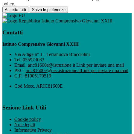
policy.
Accetta tutti
Salva le preferenze
Istituto Comprensivo Giovanni XXIII
Contatti
Istituto Comprensivo Giovanni XXIII
Via Adige n° 1 - Terranuova Bracciolini
Tel:
055973083
Email:
aric81600e@istruzione.it
Link per inviare una mail
PEC:
aric81600e@pec.istruzione.it
Link per inviare una mail
C.F.: 81005170519
Cod.Mecc. ARIC81600E
Sezione Link Utili
Cookie policy
Note legali
Informativa Privacy