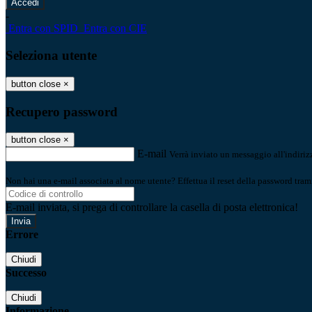
-
Entra con SPID
Entra con CIE
Seleziona utente
button close
×
Recupero password
button close
×
E-mail
Verrà inviato un messaggio all'indirizz
Non hai una e-mail associata al nome utente? Effettua il reset della password tram
E-mail inviata, si prega di controllare la casella di posta elettronica!
Errore
Chiudi
Successo
Chiudi
Informazione