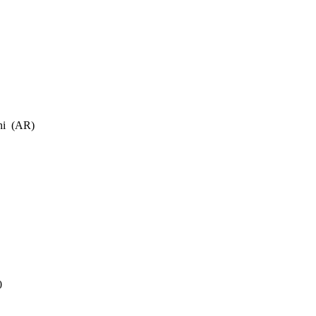
ini (AR)
0