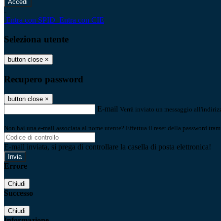
-
Entra con SPID
Entra con CIE
Seleziona utente
button close
×
Recupero password
button close
×
E-mail
Verrà inviato un messaggio all'indirizz
Non hai una e-mail associata al nome utente? Effettua il reset della password tram
E-mail inviata, si prega di controllare la casella di posta elettronica!
Errore
Chiudi
Successo
Chiudi
Informazione