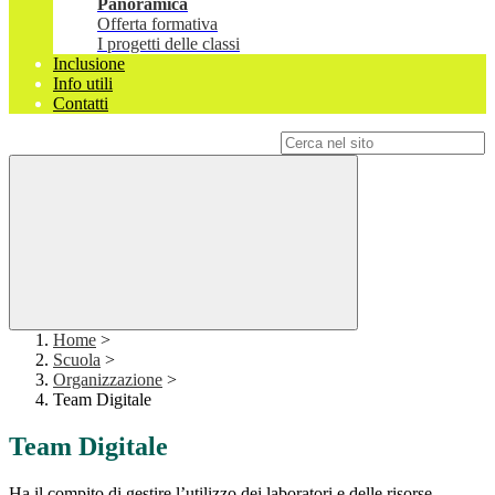
Panoramica
Offerta formativa
I progetti delle classi
Inclusione
Info utili
Contatti
Campo di ricerca per le pagine del sito
Home
>
Scuola
>
Organizzazione
>
Team Digitale
Team Digitale
Ha il compito di gestire l’utilizzo dei laboratori e delle risorse