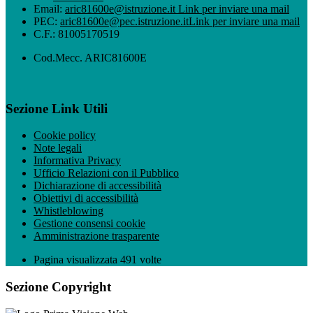
Email:
aric81600e@istruzione.it
Link per inviare una mail
PEC:
aric81600e@pec.istruzione.it
Link per inviare una mail
C.F.: 81005170519
Cod.Mecc. ARIC81600E
Sezione Link Utili
Cookie policy
Note legali
Informativa Privacy
Ufficio Relazioni con il Pubblico
Dichiarazione di accessibilità
Obiettivi di accessibilità
Whistleblowing
Gestione consensi cookie
Amministrazione trasparente
Pagina visualizzata
491
volte
Sezione Copyright