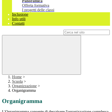
Panoramica
Offerta formativa
I progetti delle classi
Inclusione
Info utili
Contatti
Campo di ricerca per le pagine del sito
Home
>
Scuola
>
Organizzazione
>
Organigramma
Organigramma
L'Organigramma consente di descrivere l'organizzazione complessa