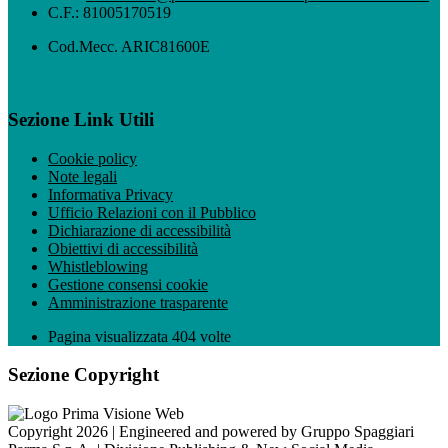
C.F.: 81005170519
Cod.Mecc. ARIC81600E
Sezione Link Utili
Cookie policy
Note legali
Informativa Privacy
Ufficio Relazioni con il Pubblico
Dichiarazione di accessibilità
Obiettivi di accessibilità
Whistleblowing
Gestione consensi cookie
Amministrazione trasparente
Pagina visualizzata
404
volte
Sezione Copyright
Copyright 2026 | Engineered and powered by Gruppo Spaggiari