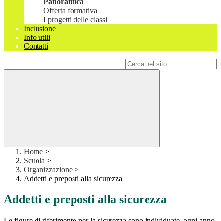
Panoramica
Offerta formativa
I progetti delle classi
Inclusione
Info utili
Contatti
Campo di ricerca per le pagine del sito
Home
>
Scuola
>
Organizzazione
>
Addetti e preposti alla sicurezza
Addetti e preposti alla sicurezza
Le figure di riferimento per la sicurezza sono individuate, ogni anno,