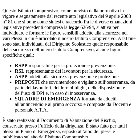
Questo Istituto Comprensivo, come previsto dalla normativa in
vigore e segnatamente dal recente atto legislativo del 9 aprile 2008
n° 81 che si pone come sintesi e raccordo fra le diverse emanazioni
legislative precedenti compresa la legge 626/94, si attiva per
individuare e formare le figure sensibili addette alla sicurezza nei
vari Plessi in cui è articolato il nostro Istituto Comprensivo. A tal fine
sono stati individuati, dal Dirigente Scolastico quale responsabile
della sicurezza dell’intero Istituto Comprensivo, alcune figure
specifiche quali:
RSPP
responsabile per la protezione e prevenzione.
RSL
rappresentante dei lavoratori per la sicurezza.
ASPP
addetti alla sicurezza prevenzione e protezione.
PREPOSTI
che sovrintendono e vigilano sull’osservanza, da
parte dei lavoratori, dei loro obblighi, delle disposizioni e
dell’uso di DPI e, in caso di inosservanza.
SQUADRE DI EMERGENZA
formate da addetti
all’antincendio e al primo soccorso e composte da Docenti e
personale A.T.A.
È stato realizzato il Documento di Valutazione del Rischio,
conservato presso l’ufficio della dirigenza. È stato fatto per tutti i
plessi un Piano di Emergenza, esposto all’albo dei plessi e
pubblicato sul sito dell’Istituto Comprensivo.