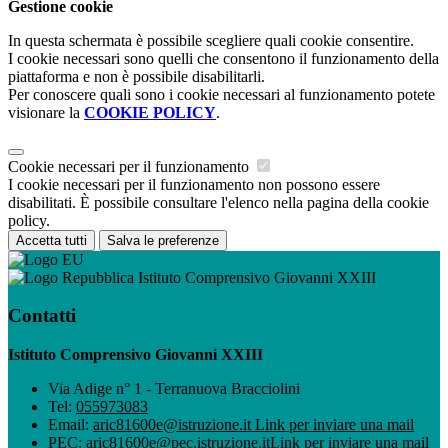
Gestione cookie
In questa schermata è possibile scegliere quali cookie consentire.
I cookie necessari sono quelli che consentono il funzionamento della
piattaforma e non è possibile disabilitarli.
Per conoscere quali sono i cookie necessari al funzionamento potete
visionare la
COOKIE POLICY
.
Cookie necessari per il funzionamento
I cookie necessari per il funzionamento non possono essere
disabilitati. È possibile consultare l'elenco nella pagina della cookie
policy.
Accetta tutti
Salva le preferenze
Istituto Comprensivo Giovanni XXIII
Contatti
Istituto Comprensivo Giovanni XXIII
Via Adige n° 1 - Terranuova Bracciolini
Tel:
055973083
Email:
aric81600e@istruzione.it
Link per inviare una mail
PEC:
aric81600e@pec.istruzione.it
Link per inviare una mail