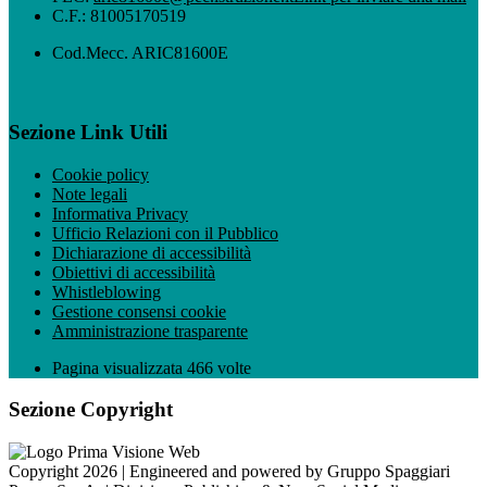
C.F.: 81005170519
Cod.Mecc. ARIC81600E
Sezione Link Utili
Cookie policy
Note legali
Informativa Privacy
Ufficio Relazioni con il Pubblico
Dichiarazione di accessibilità
Obiettivi di accessibilità
Whistleblowing
Gestione consensi cookie
Amministrazione trasparente
Pagina visualizzata
466
volte
Sezione Copyright
Copyright 2026 | Engineered and powered by Gruppo Spaggiari