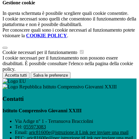
Gestione cookie
In questa schermata è possibile scegliere quali cookie consentire.
I cookie necessari sono quelli che consentono il funzionamento della
piattaforma e non è possibile disabilitarli.
Per conoscere quali sono i cookie necessari al funzionamento potete
visionare la
COOKIE POLICY
.
Cookie necessari per il funzionamento
I cookie necessari per il funzionamento non possono essere
disabilitati. È possibile consultare l'elenco nella pagina della cookie
policy.
Accetta tutti
Salva le preferenze
Istituto Comprensivo Giovanni XXIII
Contatti
Istituto Comprensivo Giovanni XXIII
Via Adige n° 1 - Terranuova Bracciolini
Tel:
055973083
Email:
aric81600e@istruzione.it
Link per inviare una mail
PEC:
aric81600e@pec.istruzione.it
Link per inviare una mail