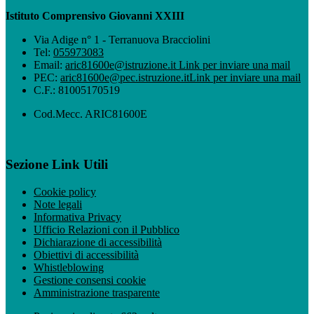
Istituto Comprensivo Giovanni XXIII
Via Adige n° 1 - Terranuova Bracciolini
Tel:
055973083
Email:
aric81600e@istruzione.it
Link per inviare una mail
PEC:
aric81600e@pec.istruzione.it
Link per inviare una mail
C.F.: 81005170519
Cod.Mecc. ARIC81600E
Sezione Link Utili
Cookie policy
Note legali
Informativa Privacy
Ufficio Relazioni con il Pubblico
Dichiarazione di accessibilità
Obiettivi di accessibilità
Whistleblowing
Gestione consensi cookie
Amministrazione trasparente