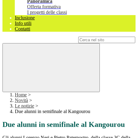
Panoramica
Offerta formativa
I progetti delle classi
Inclusione
Info utili
Contatti
Campo di ricerca per le pagine del sito
Home
>
Novità
>
Le notizie
>
Due alunni in semifinale al Kangourou
Due alunni in semifinale al Kangourou
Gli alunni Lorenzo Neri e Pietro Paternostro, della classe 3C della