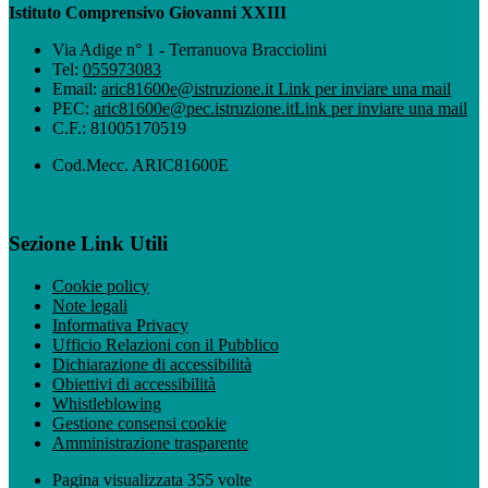
Istituto Comprensivo Giovanni XXIII
Via Adige n° 1 - Terranuova Bracciolini
Tel:
055973083
Email:
aric81600e@istruzione.it
Link per inviare una mail
PEC:
aric81600e@pec.istruzione.it
Link per inviare una mail
C.F.: 81005170519
Cod.Mecc. ARIC81600E
Sezione Link Utili
Cookie policy
Note legali
Informativa Privacy
Ufficio Relazioni con il Pubblico
Dichiarazione di accessibilità
Obiettivi di accessibilità
Whistleblowing
Gestione consensi cookie
Amministrazione trasparente
Pagina visualizzata
355
volte