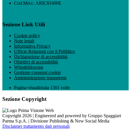
Cod.Mecc. ARIC81600E
Sezione Link Utili
Cookie policy
Note legali
Informativa Privacy
Ufficio Relazioni con il Pubblico
Dichiarazione di accessibilità
Obiettivi di accessibilità
Whistleblowing
Gestione consensi cookie
Amministrazione trasparente
Pagina visualizzata
1301
volte
Sezione Copyright
Copyright 2026 | Engineered and powered by Gruppo Spaggiari
Parma S.p.A. | Divisione Publishing & New Social Media
Disclaimer trattamento dati personali