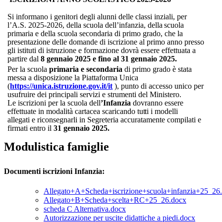
Si informano i genitori degli alunni delle classi inziali, per
l’A.S. 2025-2026, della scuola dell’infanzia, della
scuola
primaria e della scuola secondaria di primo grado, che la
presentazione delle domande di iscrizione al primo anno presso
gli istituti di istruzione e formazione dovrà essere effettuata a
partire dal
8 gennaio 2025 e fino al 31 gennaio 2025.
Per la scuola
primaria e secondaria
di primo grado è stata
messa a disposizione la Piattaforma Unica
(
https://unica.istruzione.gov.it/it
), punto di accesso unico per
usufruire dei principali servizi e strumenti del Ministero.
Le
iscrizioni
per
la
scuola
dell
’Infanzia
dovranno
essere
effettuate in modalità cartacea
scaricando tutti i modelli
allegati
e riconsegnarli in Segreteria accuratamente compilati e
firmati entro il
31
gennaio 2025.
Modulistica famiglie
Documenti iscrizioni Infanzia:
Allegato+A+Scheda+iscrizione+scuola+infanzia+25_26
Allegato+B+Scheda+scelta+RC+25_26.docx
scheda C Alternativa.docx
Autorizzazione per uscite didattiche a piedi.docx