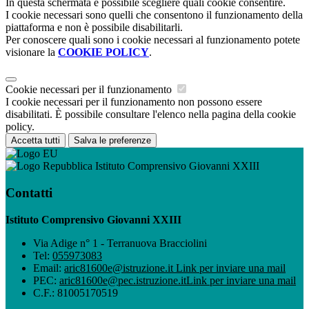
In questa schermata è possibile scegliere quali cookie consentire.
I cookie necessari sono quelli che consentono il funzionamento della
piattaforma e non è possibile disabilitarli.
Per conoscere quali sono i cookie necessari al funzionamento potete
visionare la
COOKIE POLICY
.
Cookie necessari per il funzionamento
I cookie necessari per il funzionamento non possono essere
disabilitati. È possibile consultare l'elenco nella pagina della cookie
policy.
Accetta tutti
Salva le preferenze
Istituto Comprensivo Giovanni XXIII
Contatti
Istituto Comprensivo Giovanni XXIII
Via Adige n° 1 - Terranuova Bracciolini
Tel:
055973083
Email:
aric81600e@istruzione.it
Link per inviare una mail
PEC:
aric81600e@pec.istruzione.it
Link per inviare una mail
C.F.: 81005170519