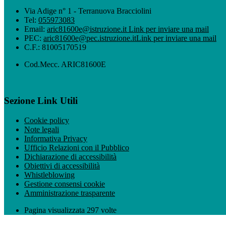
Via Adige n° 1 - Terranuova Bracciolini
Tel:
055973083
Email:
aric81600e@istruzione.it
Link per inviare una mail
PEC:
aric81600e@pec.istruzione.it
Link per inviare una mail
C.F.: 81005170519
Cod.Mecc. ARIC81600E
Sezione Link Utili
Cookie policy
Note legali
Informativa Privacy
Ufficio Relazioni con il Pubblico
Dichiarazione di accessibilità
Obiettivi di accessibilità
Whistleblowing
Gestione consensi cookie
Amministrazione trasparente
Pagina visualizzata
297
volte