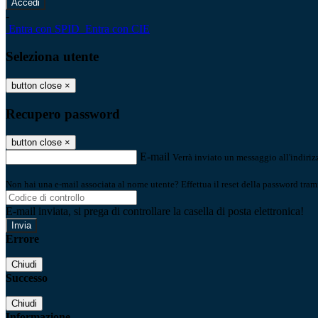
-
Entra con SPID
Entra con CIE
Seleziona utente
button close
×
Recupero password
button close
×
E-mail
Verrà inviato un messaggio all'indirizz
Non hai una e-mail associata al nome utente? Effettua il reset della password tram
E-mail inviata, si prega di controllare la casella di posta elettronica!
Errore
Chiudi
Successo
Chiudi
Informazione