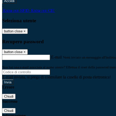
-
Entra con SPID
Entra con CIE
Seleziona utente
button close
×
Recupero password
button close
×
E-mail
Verrà inviato un messaggio all'indirizz
Non hai una e-mail associata al nome utente? Effettua il reset della password tram
E-mail inviata, si prega di controllare la casella di posta elettronica!
Errore
Chiudi
Successo
Chiudi
Informazione