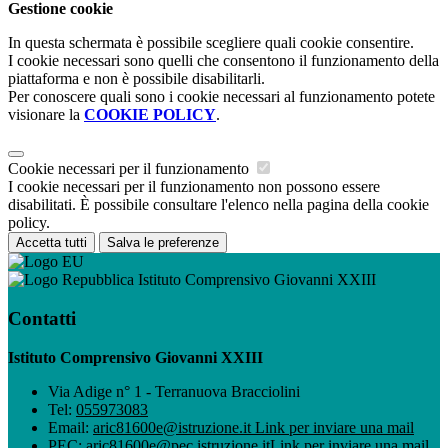
Gestione cookie
In questa schermata è possibile scegliere quali cookie consentire.
I cookie necessari sono quelli che consentono il funzionamento della
piattaforma e non è possibile disabilitarli.
Per conoscere quali sono i cookie necessari al funzionamento potete
visionare la
COOKIE POLICY
.
Cookie necessari per il funzionamento
I cookie necessari per il funzionamento non possono essere
disabilitati. È possibile consultare l'elenco nella pagina della cookie
policy.
Accetta tutti
Salva le preferenze
Istituto Comprensivo Giovanni XXIII
Contatti
Istituto Comprensivo Giovanni XXIII
Via Adige n° 1 - Terranuova Bracciolini
Tel:
055973083
Email:
aric81600e@istruzione.it
Link per inviare una mail
PEC:
aric81600e@pec.istruzione.it
Link per inviare una mail