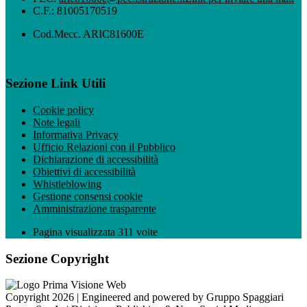
C.F.: 81005170519
Cod.Mecc. ARIC81600E
Sezione Link Utili
Cookie policy
Note legali
Informativa Privacy
Ufficio Relazioni con il Pubblico
Dichiarazione di accessibilità
Obiettivi di accessibilità
Whistleblowing
Gestione consensi cookie
Amministrazione trasparente
Pagina visualizzata
311
volte
Sezione Copyright
Copyright 2026 | Engineered and powered by Gruppo Spaggiari