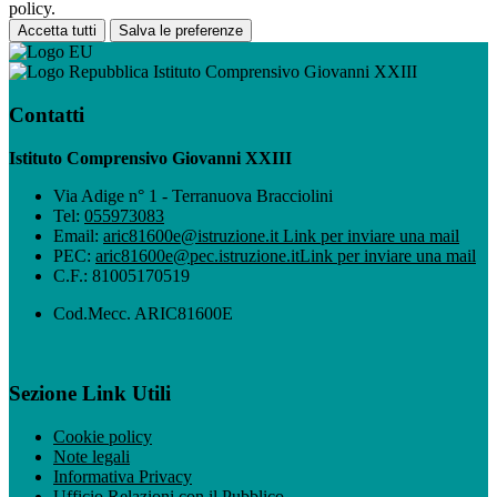
policy.
Accetta tutti
Salva le preferenze
Istituto Comprensivo Giovanni XXIII
Contatti
Istituto Comprensivo Giovanni XXIII
Via Adige n° 1 - Terranuova Bracciolini
Tel:
055973083
Email:
aric81600e@istruzione.it
Link per inviare una mail
PEC:
aric81600e@pec.istruzione.it
Link per inviare una mail
C.F.: 81005170519
Cod.Mecc. ARIC81600E
Sezione Link Utili
Cookie policy
Note legali
Informativa Privacy
Ufficio Relazioni con il Pubblico