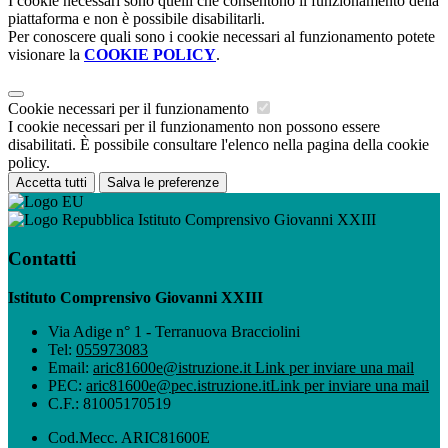
I cookie necessari sono quelli che consentono il funzionamento della
piattaforma e non è possibile disabilitarli.
Per conoscere quali sono i cookie necessari al funzionamento potete
visionare la
COOKIE POLICY
.
Cookie necessari per il funzionamento
I cookie necessari per il funzionamento non possono essere
disabilitati. È possibile consultare l'elenco nella pagina della cookie
policy.
Accetta tutti
Salva le preferenze
Istituto Comprensivo Giovanni XXIII
Contatti
Istituto Comprensivo Giovanni XXIII
Via Adige n° 1 - Terranuova Bracciolini
Tel:
055973083
Email:
aric81600e@istruzione.it
Link per inviare una mail
PEC:
aric81600e@pec.istruzione.it
Link per inviare una mail
C.F.: 81005170519
Cod.Mecc. ARIC81600E