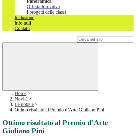
Panoramica
Offerta formativa
I progetti delle classi
Inclusione
Info utili
Contatti
Campo di ricerca per le pagine del sito
Home
>
Novità
>
Le notizie
>
Ottimo risultato al Premio d’Arte Giuliano Pini
Ottimo risultato al Premio d’Arte
Giuliano Pini