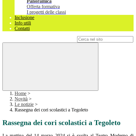
Panoramica
Offerta formativa
I progetti delle classi
Inclusione
Info utili
Contatti
Campo di ricerca per le pagine del sito
Home
>
Novità
>
Le notizie
>
Rassegna dei cori scolastici a Tegoleto
Rassegna dei cori scolastici a Tegoleto
La mattina del 14 marzo 2024 si è svolta al Teatro Moderno di