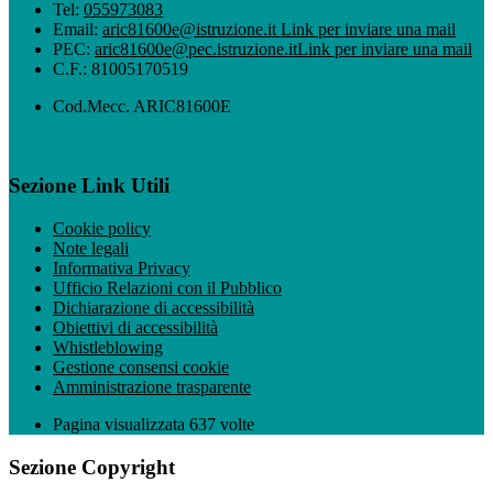
Tel:
055973083
Email:
aric81600e@istruzione.it
Link per inviare una mail
PEC:
aric81600e@pec.istruzione.it
Link per inviare una mail
C.F.: 81005170519
Cod.Mecc. ARIC81600E
Sezione Link Utili
Cookie policy
Note legali
Informativa Privacy
Ufficio Relazioni con il Pubblico
Dichiarazione di accessibilità
Obiettivi di accessibilità
Whistleblowing
Gestione consensi cookie
Amministrazione trasparente
Pagina visualizzata
637
volte
Sezione Copyright