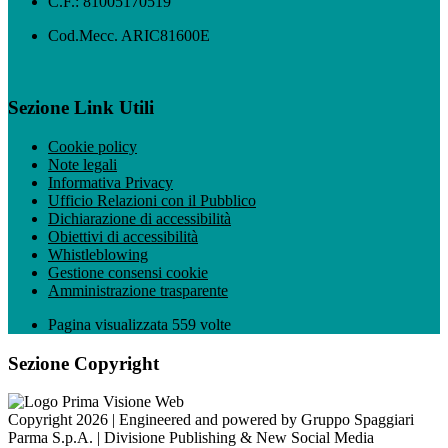
C.F.: 81005170519
Cod.Mecc. ARIC81600E
Sezione Link Utili
Cookie policy
Note legali
Informativa Privacy
Ufficio Relazioni con il Pubblico
Dichiarazione di accessibilità
Obiettivi di accessibilità
Whistleblowing
Gestione consensi cookie
Amministrazione trasparente
Pagina visualizzata
559
volte
Sezione Copyright
Copyright 2026 | Engineered and powered by Gruppo Spaggiari
Parma S.p.A. | Divisione Publishing & New Social Media