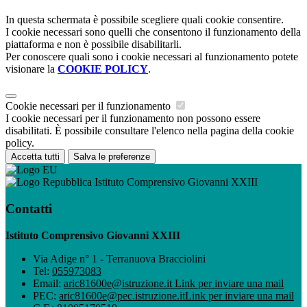
In questa schermata è possibile scegliere quali cookie consentire.
I cookie necessari sono quelli che consentono il funzionamento della
piattaforma e non è possibile disabilitarli.
Per conoscere quali sono i cookie necessari al funzionamento potete
visionare la
COOKIE POLICY
.
Cookie necessari per il funzionamento
I cookie necessari per il funzionamento non possono essere
disabilitati. È possibile consultare l'elenco nella pagina della cookie
policy.
Accetta tutti
Salva le preferenze
Istituto Comprensivo Giovanni XXIII
Contatti
Istituto Comprensivo Giovanni XXIII
Via Adige n° 1 - Terranuova Bracciolini
Tel:
055973083
Email:
aric81600e@istruzione.it
Link per inviare una mail
PEC:
aric81600e@pec.istruzione.it
Link per inviare una mail