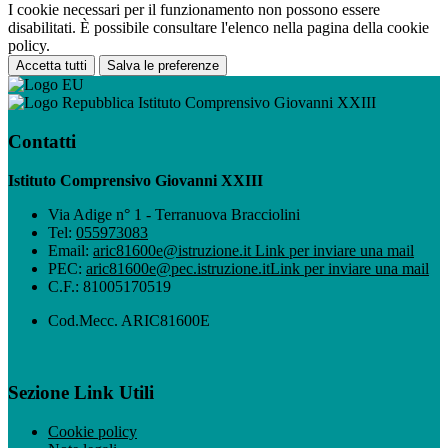
I cookie necessari per il funzionamento non possono essere
disabilitati. È possibile consultare l'elenco nella pagina della cookie
policy.
Accetta tutti
Salva le preferenze
Istituto Comprensivo Giovanni XXIII
Contatti
Istituto Comprensivo Giovanni XXIII
Via Adige n° 1 - Terranuova Bracciolini
Tel:
055973083
Email:
aric81600e@istruzione.it
Link per inviare una mail
PEC:
aric81600e@pec.istruzione.it
Link per inviare una mail
C.F.: 81005170519
Cod.Mecc. ARIC81600E
Sezione Link Utili
Cookie policy