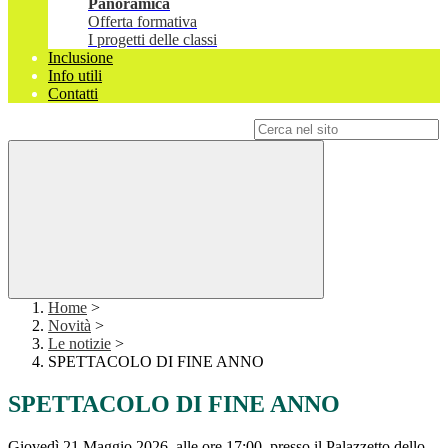
Panoramica
Offerta formativa
I progetti delle classi
Inclusione
Info utili
Contatti
Campo di ricerca per le pagine del sito
Home
>
Novità
>
Le notizie
>
SPETTACOLO DI FINE ANNO
SPETTACOLO DI FINE ANNO
Giovedì 21 Maggio 2026, alle ore 17:00, presso il Palazzetto dello