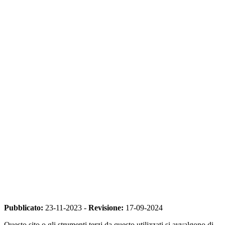
Pubblicato:
23-11-2023 -
Revisione:
17-09-2024
Questo sito o gli strumenti terzi da questo utilizzati si avvalgono di