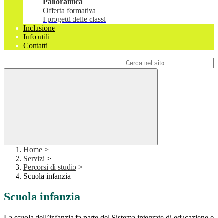
Panoramica
Offerta formativa
I progetti delle classi
Inclusione
Info utili
Contatti
Campo di ricerca per le pagine del sito
Home
>
Servizi
>
Percorsi di studio
>
Scuola infanzia
Scuola infanzia
La scuola dell’infanzia fa parte del Sistema integrato di educazione e