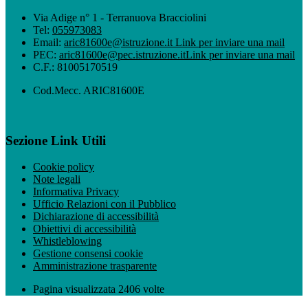
Via Adige n° 1 - Terranuova Bracciolini
Tel:
055973083
Email:
aric81600e@istruzione.it
Link per inviare una mail
PEC:
aric81600e@pec.istruzione.it
Link per inviare una mail
C.F.: 81005170519
Cod.Mecc. ARIC81600E
Sezione Link Utili
Cookie policy
Note legali
Informativa Privacy
Ufficio Relazioni con il Pubblico
Dichiarazione di accessibilità
Obiettivi di accessibilità
Whistleblowing
Gestione consensi cookie
Amministrazione trasparente
Pagina visualizzata
2406
volte