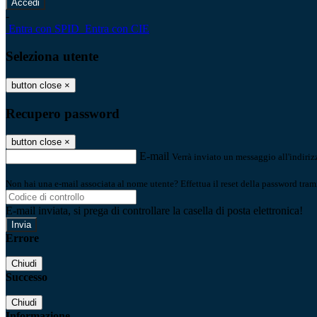
-
Entra con SPID
Entra con CIE
Seleziona utente
button close
×
Recupero password
button close
×
E-mail
Verrà inviato un messaggio all'indirizz
Non hai una e-mail associata al nome utente? Effettua il reset della password tram
E-mail inviata, si prega di controllare la casella di posta elettronica!
Errore
Chiudi
Successo
Chiudi
Informazione