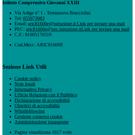
Istituto Comprensivo Giovanni XXIII
Via Adige n° 1 - Terranuova Bracciolini
Tel:
055973083
Email:
aric81600e@istruzione.it
Link per inviare una mail
PEC:
aric81600e@pec.istruzione.it
Link per inviare una mail
C.F.: 81005170519
Cod.Mecc. ARIC81600E
Sezione Link Utili
Cookie policy
Note legali
Informativa Privacy
Ufficio Relazioni con il Pubblico
Dichiarazione di accessibilità
Obiettivi di accessibilità
Whistleblowing
Gestione consensi cookie
Amministrazione trasparente
Pagina visualizzata
1617
volte