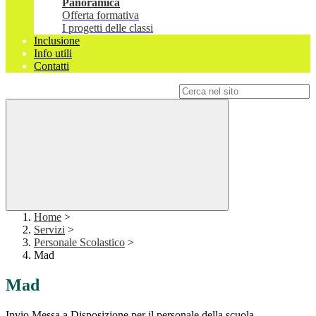
Panoramica
Offerta formativa
I progetti delle classi
Inclusione
Info utili
Contatti
Campo di ricerca per le pagine del sito
Home
>
Servizi
>
Personale Scolastico
>
Mad
Mad
Invio Messa a Disposizione per il personale della scuola.