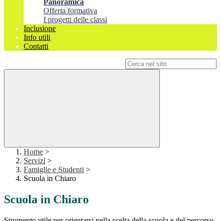
Panoramica
Offerta formativa
I progetti delle classi
Inclusione
Info utili
Contatti
Campo di ricerca per le pagine del sito
Home
>
Servizi
>
Famiglie e Studenti
>
Scuola in Chiaro
Scuola in Chiaro
Strumento utile per orientarsi nella scelta della scuola e del percorso