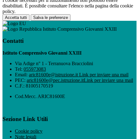
I cookie necessari per il funzionamento non possono essere
disabilitati. È possibile consultare l'elenco nella pagina della cookie
policy.
Accetta tutti
Salva le preferenze
Istituto Comprensivo Giovanni XXIII
Contatti
Istituto Comprensivo Giovanni XXIII
Via Adige n° 1 - Terranuova Bracciolini
Tel:
055973083
Email:
aric81600e@istruzione.it
Link per inviare una mail
PEC:
aric81600e@pec.istruzione.it
Link per inviare una mail
C.F.: 81005170519
Cod.Mecc. ARIC81600E
Sezione Link Utili
Cookie policy
Note legali