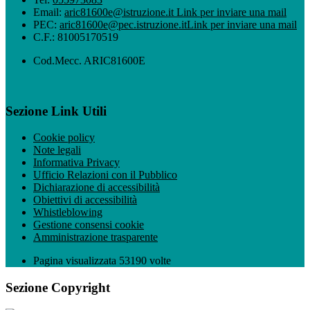
Email:
aric81600e@istruzione.it
Link per inviare una mail
PEC:
aric81600e@pec.istruzione.it
Link per inviare una mail
C.F.: 81005170519
Cod.Mecc. ARIC81600E
Sezione Link Utili
Cookie policy
Note legali
Informativa Privacy
Ufficio Relazioni con il Pubblico
Dichiarazione di accessibilità
Obiettivi di accessibilità
Whistleblowing
Gestione consensi cookie
Amministrazione trasparente
Pagina visualizzata
53190
volte
Sezione Copyright