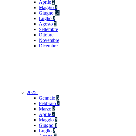
Aprile
2
Maggio
3
Giugno
14
Luglio
2
Agosto
2
Settembre
Ottobre
Novembre
Dicembre
2025
Gennaio
3
Febbraio
3
Marzo
2
Aprile
2
Maggio
2
Giugno
3
Luglio
2