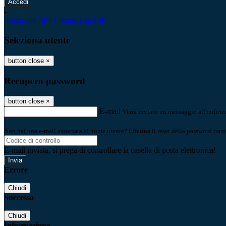
-
Entra con SPID
Entra con CIE
Seleziona utente
button close
×
Recupero password
button close
×
E-mail
Verrà inviato un messaggio all'indirizz
Non hai una e-mail associata al nome utente? Effettua il reset della password tram
E-mail inviata, si prega di controllare la casella di posta elettronica!
Errore
Chiudi
Successo
Chiudi
Informazione