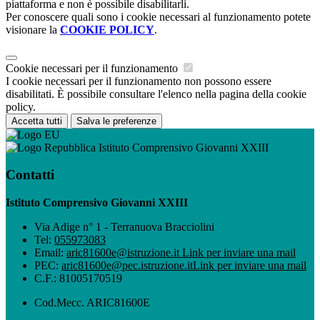
piattaforma e non è possibile disabilitarli.
Per conoscere quali sono i cookie necessari al funzionamento potete
visionare la
COOKIE POLICY
.
Cookie necessari per il funzionamento
I cookie necessari per il funzionamento non possono essere
disabilitati. È possibile consultare l'elenco nella pagina della cookie
policy.
Accetta tutti
Salva le preferenze
Istituto Comprensivo Giovanni XXIII
Contatti
Istituto Comprensivo Giovanni XXIII
Via Adige n° 1 - Terranuova Bracciolini
Tel:
055973083
Email:
aric81600e@istruzione.it
Link per inviare una mail
PEC:
aric81600e@pec.istruzione.it
Link per inviare una mail
C.F.: 81005170519
Cod.Mecc. ARIC81600E