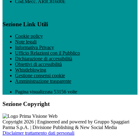
Cod.Mecc. ARIC81600E
Sezione Link Utili
Cookie policy
Note legali
Informativa Privacy
Ufficio Relazioni con il Pubblico
Dichiarazione di accessibilità
Obiettivi di accessibilità
Whistleblowing
Gestione consensi cookie
Amministrazione trasparente
Pagina visualizzata
53156
volte
Sezione Copyright
Copyright 2026 | Engineered and powered by Gruppo Spaggiari
Parma S.p.A. | Divisione Publishing & New Social Media
Disclaimer trattamento dati personali