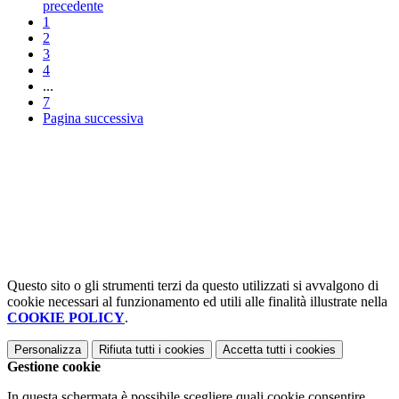
precedente
1
2
3
4
...
7
Pagina successiva
Questo sito o gli strumenti terzi da questo utilizzati si avvalgono di
cookie necessari al funzionamento ed utili alle finalità illustrate nella
COOKIE POLICY
.
Personalizza
Rifiuta tutti
i cookies
Accetta tutti
i cookies
Gestione cookie
In questa schermata è possibile scegliere quali cookie consentire.