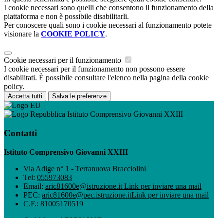
I cookie necessari sono quelli che consentono il funzionamento della
piattaforma e non è possibile disabilitarli.
Per conoscere quali sono i cookie necessari al funzionamento potete
visionare la
COOKIE POLICY
.
Cookie necessari per il funzionamento
I cookie necessari per il funzionamento non possono essere
disabilitati. È possibile consultare l'elenco nella pagina della cookie
policy.
Accetta tutti
Salva le preferenze
Istituto Comprensivo Giovanni XXIII
Contatti
Istituto Comprensivo Giovanni XXIII
Via Adige n° 1 - Terranuova Bracciolini
Tel:
055973083
Email:
aric81600e@istruzione.it
Link per inviare una mail
PEC:
aric81600e@pec.istruzione.it
Link per inviare una mail
C.F.: 81005170519