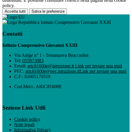
disabilitati. È possibile consultare l'elenco nella pagina della cookie
policy.
Accetta tutti
Salva le preferenze
Istituto Comprensivo Giovanni XXIII
Contatti
Istituto Comprensivo Giovanni XXIII
Via Adige n° 1 - Terranuova Bracciolini
Tel:
055973083
Email:
aric81600e@istruzione.it
Link per inviare una mail
PEC:
aric81600e@pec.istruzione.it
Link per inviare una mail
C.F.: 81005170519
Cod.Mecc. ARIC81600E
Sezione Link Utili
Cookie policy
Note legali
Informativa Privacy