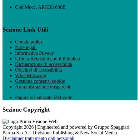
Cod.Mecc. ARIC81600E
Sezione Link Utili
Cookie policy
Note legali
Informativa Privacy
Ufficio Relazioni con il Pubblico
Dichiarazione di accessibilità
Obiettivi di accessibilità
Whistleblowing
Gestione consensi cookie
Amministrazione trasparente
Pagina visualizzata
694
volte
Sezione Copyright
Copyright 2026 | Engineered and powered by Gruppo Spaggiari
Parma S.p.A. | Divisione Publishing & New Social Media
Disclaimer trattamento dati personali