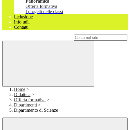
Panoramica
Offerta formativa
I progetti delle classi
Inclusione
Info utili
Contatti
Campo di ricerca per le pagine del sito
Home
>
Didattica
>
Offerta formativa
>
Dipartimenti
>
Dipartimento di Scienze