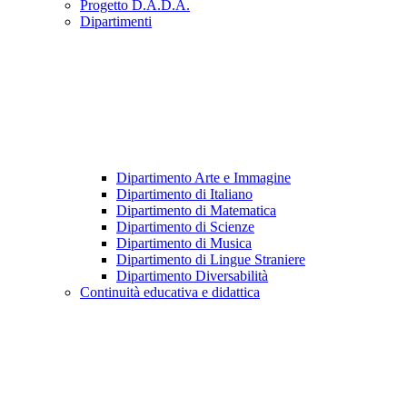
Progetto D.A.D.A.
Dipartimenti
Dipartimento Arte e Immagine
Dipartimento di Italiano
Dipartimento di Matematica
Dipartimento di Scienze
Dipartimento di Musica
Dipartimento di Lingue Straniere
Dipartimento Diversabilità
Continuità educativa e didattica