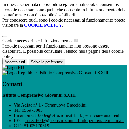
In questa schermata è possibile scegliere quali cookie consentire.
I cookie necessari sono quelli che consentono il funzionamento della
piattaforma e non è possibile disabilitarli.
Per conoscere quali sono i cookie necessari al funzionamento potete
visionare la
COOKIE POLICY
.
Cookie necessari per il funzionamento
I cookie necessari per il funzionamento non possono essere
disabilitati. È possibile consultare l'elenco nella pagina della cookie
policy.
Accetta tutti
Salva le preferenze
Istituto Comprensivo Giovanni XXIII
Contatti
Istituto Comprensivo Giovanni XXIII
Via Adige n° 1 - Terranuova Bracciolini
Tel:
055973083
Email:
aric81600e@istruzione.it
Link per inviare una mail
PEC:
aric81600e@pec.istruzione.it
Link per inviare una mail
C.F.: 81005170519