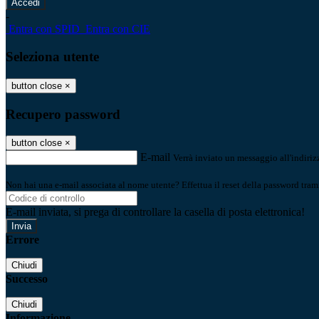
-
Entra con SPID
Entra con CIE
Seleziona utente
button close
×
Recupero password
button close
×
E-mail
Verrà inviato un messaggio all'indirizz
Non hai una e-mail associata al nome utente? Effettua il reset della password tram
E-mail inviata, si prega di controllare la casella di posta elettronica!
Errore
Chiudi
Successo
Chiudi
Informazione