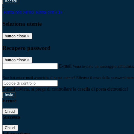
-
Entra con SPID
Entra con CIE
Seleziona utente
button close
×
Recupero password
button close
×
E-mail
Verrà inviato un messaggio all'indirizz
Non hai una e-mail associata al nome utente? Effettua il reset della password tram
E-mail inviata, si prega di controllare la casella di posta elettronica!
Errore
Chiudi
Successo
Chiudi
Informazione