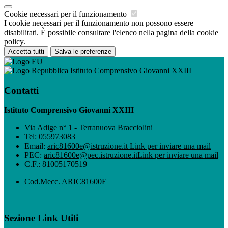
Cookie necessari per il funzionamento
I cookie necessari per il funzionamento non possono essere
disabilitati. È possibile consultare l'elenco nella pagina della cookie
policy.
Accetta tutti
Salva le preferenze
Istituto Comprensivo Giovanni XXIII
Contatti
Istituto Comprensivo Giovanni XXIII
Via Adige n° 1 - Terranuova Bracciolini
Tel:
055973083
Email:
aric81600e@istruzione.it
Link per inviare una mail
PEC:
aric81600e@pec.istruzione.it
Link per inviare una mail
C.F.: 81005170519
Cod.Mecc. ARIC81600E
Sezione Link Utili