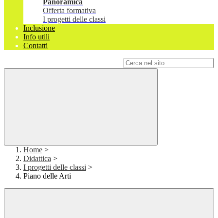
Panoramica
Offerta formativa
I progetti delle classi
Inclusione
Info utili
Contatti
Campo di ricerca per le pagine del sito
Home
>
Didattica
>
I progetti delle classi
>
Piano delle Arti