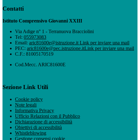
Contatti
Istituto Comprensivo Giovanni XXIII
Via Adige n° 1 - Terranuova Bracciolini
Tel:
055973083
Email:
aric81600e@istruzione.it
Link per inviare una mail
PEC:
aric81600e@pec.istruzione.it
Link per inviare una mail
C.F.: 81005170519
Cod.Mecc. ARIC81600E
Sezione Link Utili
Cookie policy
Note legali
Informativa Privacy
Ufficio Relazioni con il Pubblico
Dichiarazione di accessibilità
Obiettivi di accessibilità
Whistleblowing
Gestione consensi cookie