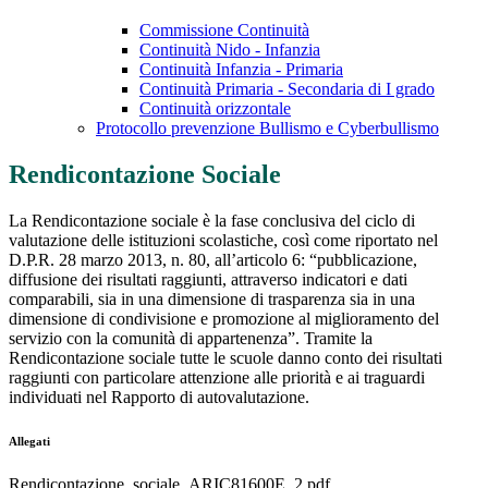
Commissione Continuità
Continuità Nido - Infanzia
Continuità Infanzia - Primaria
Continuità Primaria - Secondaria di I grado
Continuità orizzontale
Protocollo prevenzione Bullismo e Cyberbullismo
Rendicontazione Sociale
La Rendicontazione sociale è la fase conclusiva del ciclo di
valutazione delle istituzioni scolastiche, così come riportato nel
D.P.R. 28 marzo 2013, n. 80, all’articolo 6: “pubblicazione,
diffusione dei risultati raggiunti, attraverso indicatori e dati
comparabili, sia in una dimensione di trasparenza sia in una
dimensione di condivisione e promozione al miglioramento del
servizio con la comunità di appartenenza”. Tramite la
Rendicontazione sociale tutte le scuole danno conto dei risultati
raggiunti con particolare attenzione alle priorità e ai traguardi
individuati nel Rapporto di autovalutazione.
Allegati
Rendicontazione_sociale_ARIC81600E_2.pdf