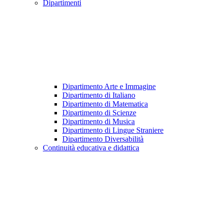
Dipartimenti
Dipartimento Arte e Immagine
Dipartimento di Italiano
Dipartimento di Matematica
Dipartimento di Scienze
Dipartimento di Musica
Dipartimento di Lingue Straniere
Dipartimento Diversabilità
Continuità educativa e didattica